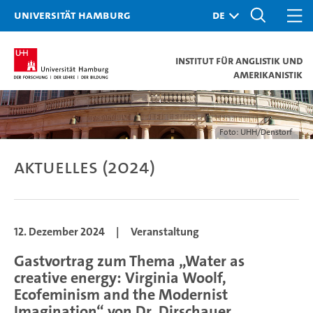
Universität Hamburg
Institut für Anglistik und
Amerikanistik
Foto: UHH/Denstorf
Aktuelles (2024)
12. Dezember 2024
|
Veranstaltung
Gastvortrag zum Thema „Water as
creative energy: Virginia Woolf,
Ecofeminism and the Modernist
Imagination“ von Dr. Dirschauer