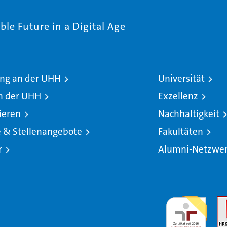
le Future in a Digital Age
ng an der UHH
Universität
n der UHH
Exzellenz
ieren
Nachhaltigkeit
e & Stellenangebote
Fakultäten
r
Alumni-Netzwe