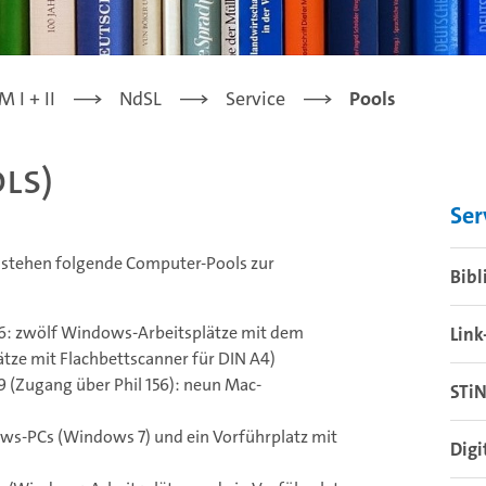
 I + II
NdSL
Service
Pools
ls)
Ser
II stehen folgende Computer-Pools zur
Bibl
156: zwölf Windows-Arbeitsplätze mit dem
Lin
tze mit Flachbettscanner für DIN A4)
59 (Zugang über Phil 156): neun Mac-
STi
ws-PCs (Windows 7) und ein Vorführplatz mit
Digi