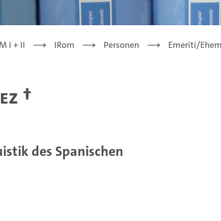
 I + II
IRom
Personen
Emeriti/Ehem
ez †
uistik des Spanischen