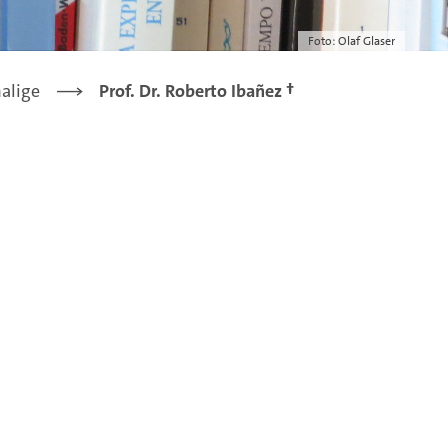
Foto: Olaf Glaser
alige
Prof. Dr. Roberto Ibañez †