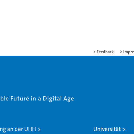
Feedback
Impr
le Future in a Digital Age
ng an der UHH
Universität