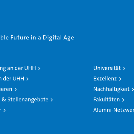
le Future in a Digital Age
ng an der UHH
Universität
n der UHH
Exzellenz
ieren
Nachhaltigkeit
e & Stellenangebote
Fakultäten
r
Alumni-Netzwe