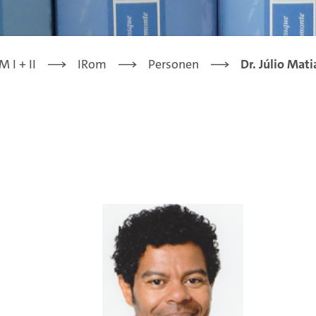
 I + II
IRom
Personen
Dr. Júlio Mati