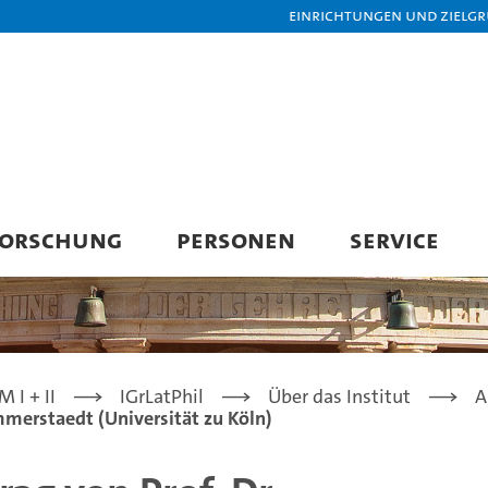
Einrichtungen und Zielg
FORSCHUNG
PERSONEN
SERVICE
 I + II
IGrLatPhil
Über das Institut
A
mmerstaedt (Universität zu Köln)