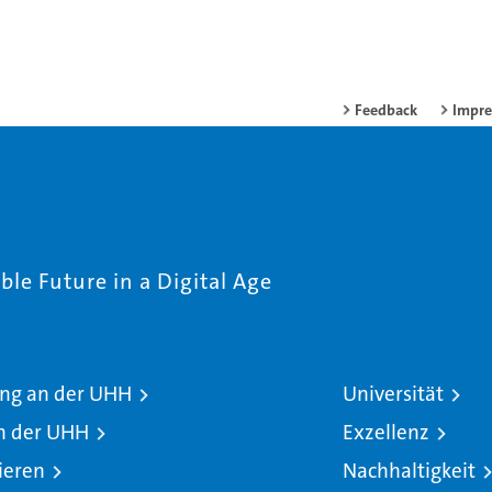
Feedback
Impr
le Future in a Digital Age
ng an der UHH
Universität
n der UHH
Exzellenz
ieren
Nachhaltigkeit