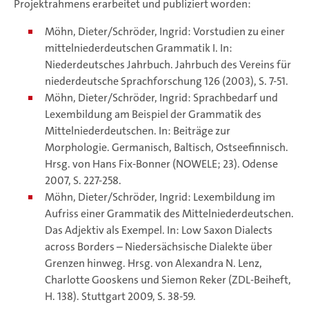
Projektrahmens erarbeitet und publiziert worden:
Möhn, Dieter/Schröder, Ingrid: Vorstudien zu einer
mittelniederdeutschen Grammatik I. In:
Niederdeutsches Jahrbuch. Jahrbuch des Vereins für
niederdeutsche Sprach­for­schung 126 (2003), S. 7-51.
Möhn, Dieter/Schröder, Ingrid: Sprachbedarf und
Lexembildung am Beispiel der Grammatik des
Mittelniederdeutschen. In: Beiträge zur
Morphologie. Germanisch, Baltisch, Ostseefinnisch.
Hrsg. von Hans Fix-Bonner (NOWELE; 23). Odense
2007, S. 227-258.
Möhn, Dieter/Schröder, Ingrid: Lexembildung im
Aufriss einer Grammatik des Mittelniederdeutschen.
Das Adjektiv als Exempel. In: Low Saxon Dialects
across Borders – Niedersächsische Dialekte über
Grenzen hinweg. Hrsg. von Alexandra N. Lenz,
Charlotte Gooskens und Siemon Reker (ZDL-Beiheft,
H. 138). Stuttgart 2009, S. 38-59.