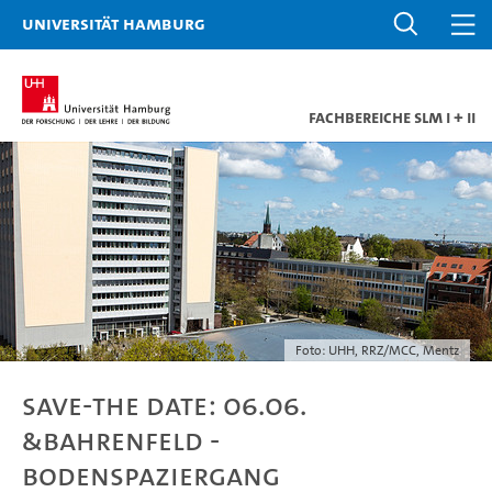
Universität Hamburg
Fachbereiche SLM I + II
Foto: UHH, RRZ/MCC, Mentz
Save-the date: 06.06.
&Bahrenfeld -
Bodenspaziergang