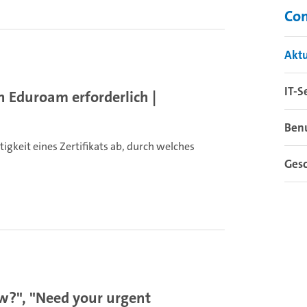
Co
Aktu
IT-S
n Eduroam erforderlich |
Ben
tigkeit eines Zertifikats ab, durch welches
Gesc
w?", "Need your urgent