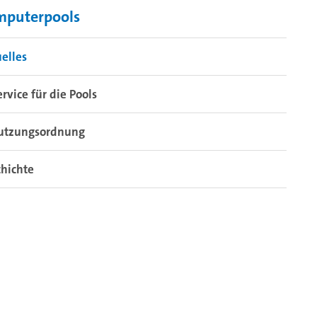
mputerpools
elles
ervice für die Pools
utzungsordnung
hichte