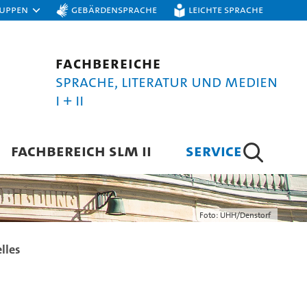
ruppen
Gebärdensprache
Leichte Sprache
Fachbereiche
Sprache, Literatur und Medien
I + II
FACHBEREICH SLM II
SERVICE
Foto: UHH/Denstorf
lles