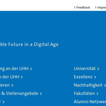
Feedback
Impr
le Future in a Digital Age
ng an der UHH
Universität
n der UHH
Exzellenz
ieren
Nachhaltigkeit
e & Stellenangebote
Fakultäten
r
Alumni-Netzwe