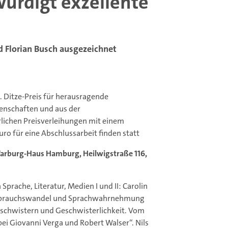
 würdigt exzellente
d Florian Busch ausgezeichnet
 H. Ditze-Preis für herausragende
enschaften und aus der
rlichen Preisverleihungen mit einem
ro für eine Abschlussarbeit finden statt
m Warburg-Haus Hamburg, Heilwigstraße 116,
 Sprache, Literatur, Medien I und II: Carolin
gebrauchswandel und Sprachwahrnehmung
chwistern und Geschwisterlichkeit. Vom
ei Giovanni Verga und Robert Walser“. Nils