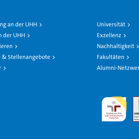
ng an der UHH
Universität
n der UHH
Exzellenz
ieren
Nachhaltigkeit
e & Stellenangebote
Fakultäten
r
Alumni-Netzwe