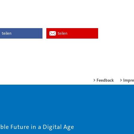
teilen
teilen
Feedback
Impr
le Future in a Digital Age