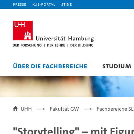
Presse
KUS-Portal
STiNE
ÜBER DIE FACHBEREICHE
STUDIUM
UHH
Fakultät GW
Fachbereiche SLM
"Storytelling" – mit Fig