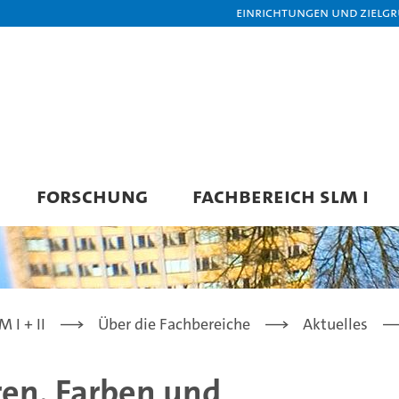
Einrichtungen und Zielg
FORSCHUNG
FACHBEREICH SLM I
 I + II
Über die Fachbereiche
Aktuelles
uren, Farben und