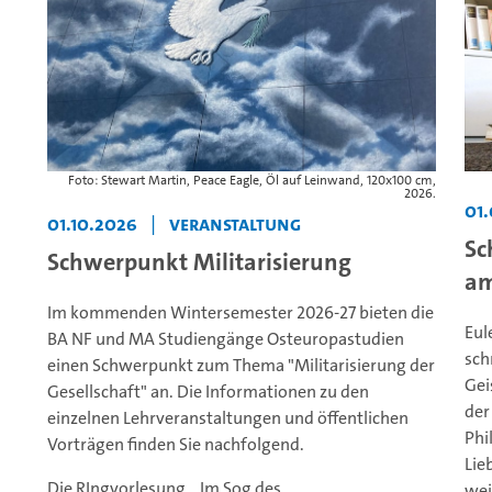
Foto: Stewart Martin, Peace Eagle, Öl auf Leinwand, 120x100 cm,
2026.
01
01.10.2026
|
Veranstaltung
Sc
Schwerpunkt Militarisierung
am
Im kommenden Wintersemester 2026-27 bieten die
Eul
BA NF und MA Studiengänge Osteuropastudien
sch
einen Schwerpunkt zum Thema "Militarisierung der
Gei
Gesellschaft" an. Die Informationen zu den
der
einzelnen Lehrveranstaltungen und öffentlichen
Phi
Vorträgen finden Sie nachfolgend.
Lie
Die RIngvorlesung „Im Sog des...
wei