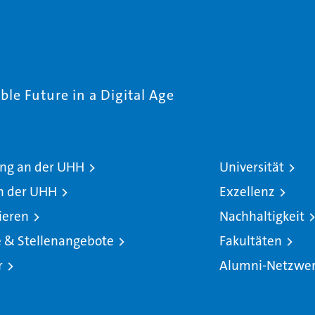
le Future in a Digital Age
ng an der UHH
Universität
n der UHH
Exzellenz
ieren
Nachhaltigkeit
e & Stellenangebote
Fakultäten
r
Alumni-Netzwe