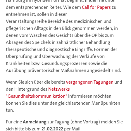
Hamburg im hybriden Format beginnt, finden sie unter
dem entsprechenden Reiter. Wie dem
Call for Papers
zu
entnehmen ist, sollen in dieser
Veranstaltungsreihe Bereiche des medizinischen und
pflegerischen Alltags in den Blick genommen werden, in
denen vom Waschen des Gesichts über die OP bis zum
Absagen des Speichels in zahnärztlicher Behandlung
therapeutische und diagnostische Eingriffe, Formen der
Überprüfung und Überwachung der Verläufe von
Krankheiten bzw. Gesundungsprozessen sowie die
Ausübung präventorischer Maßnahmen angesiedelt sind.
Wenn Sie sich über die bereits
vergangenen Tagungen
und
den Hintergrund des
Netzwerks
"Gesundheitskommunikation"
informieren möchten,
können Sie dies unter den gleichlautenden Menüpunkten
tun.
Für eine
Anmeldung
zur Tagung (ohne Vortrag) melden Sie
sich bitte bis zum
21.02.2022
per Mail