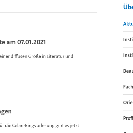
Übe
Aktu
Inst
e am 07.01.2021
Inst
iner diffusen Größe in Literatur und
Beau
Fach
Orie
ngen
Profi
 für die Celan-Ringvorlesung gibt es jetzt