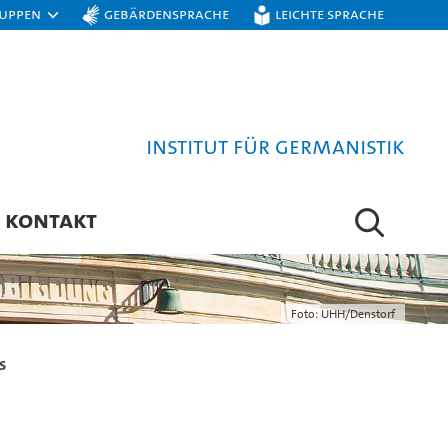
ruppen
Gebärdensprache
Leichte Sprache
Institut für Germanistik
KONTAKT
Foto: UHH/Denstorf
s