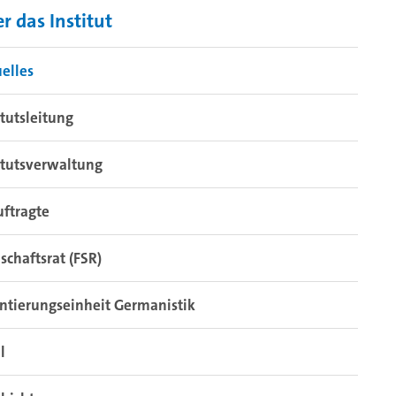
r das Institut
elles
itutsleitung
itutsverwaltung
ftragte
schaftsrat (FSR)
ntierungseinheit Germanistik
l