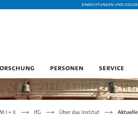
Einrichtungen und Zielg
FORSCHUNG
PERSONEN
SERVICE
 I + II
IfG
Über das Institut
Aktuelle