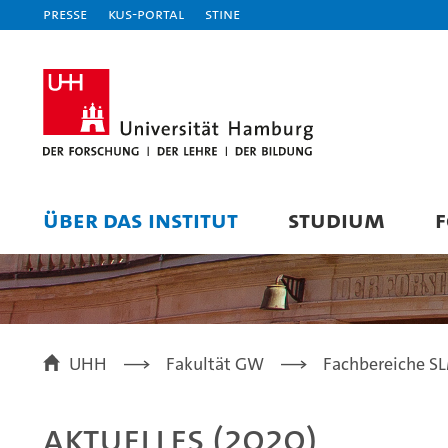
Presse
KUS-Portal
STiNE
ÜBER DAS INSTITUT
STUDIUM
UHH
Fakultät GW
Fachbereiche SLM
Aktuelles (2020)