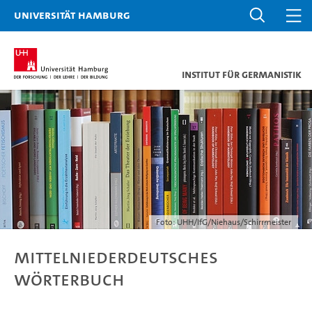
Universität Hamburg
Institut für Germanistik
Foto: UHH/IfG/Niehaus/Schirrmeister
Mittelniederdeutsches
Wörterbuch