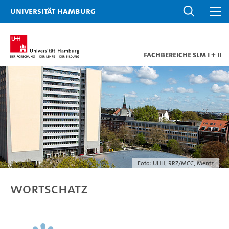
Universität Hamburg
Fachbereiche SLM I + II
Foto: UHH, RRZ/MCC, Mentz
Wortschatz