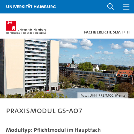
Universität Hamburg
Fachbereiche SLM I + II
Foto: UHH, RRZ/MCC, Mentz
Praxismodul GS-A07
Modultyp: Pflichtmodul im Hauptfach